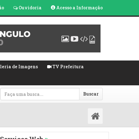
ão
Ouvidoria
Acesso a Informação
leria de Imagens
TV Prefeitura
Buscar
»