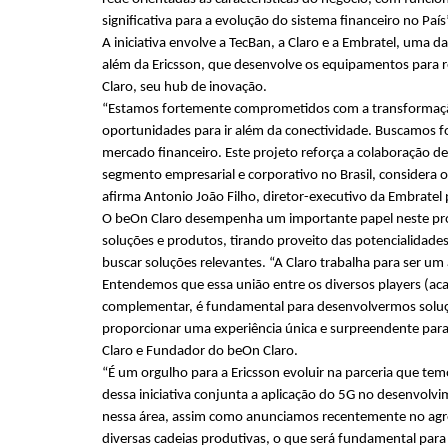
significativa para a evolução do sistema financeiro no País”
A iniciativa envolve a TecBan, a Claro e a Embratel, uma da
além da Ericsson, que desenvolve os equipamentos para re
Claro, seu hub de inovação.
“Estamos fortemente comprometidos com a transformação
oportunidades para ir além da conectividade. Buscamos f
mercado financeiro. Este projeto reforça a colaboração de
segmento empresarial e corporativo no Brasil, considera o 
afirma Antonio João Filho, diretor-executivo da Embratel
O beOn Claro desempenha um importante papel neste proje
soluções e produtos, tirando proveito das potencialidade
buscar soluções relevantes. “A Claro trabalha para ser u
Entendemos que essa união entre os diversos players (a
complementar, é fundamental para desenvolvermos soluçõ
proporcionar uma experiência única e surpreendente para 
Claro e Fundador do beOn Claro.
“É um orgulho para a Ericsson evoluir na parceria que tem
dessa iniciativa conjunta a aplicação do 5G no desenvolvim
nessa área, assim como anunciamos recentemente no agro
diversas cadeias produtivas, o que será fundamental para