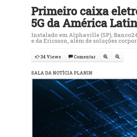
Primeiro caixa elet
5G da América Latin
Instalado em Alphaville (SP), Banco24
e da Ericsson, além de soluções corpo
34 Views
Comentar
SALA DA NOTÍCIA PLANIN