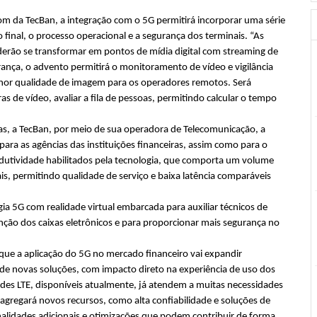
om da TecBan, a integração com o 5G permitirá incorporar uma série
 final, o processo operacional e a segurança dos terminais. “As
derão se transformar em pontos de mídia digital com streaming de
ança, o advento permitirá o monitoramento de vídeo e vigilância
or qualidade de imagem para os operadores remotos. Será
s de vídeo, avaliar a fila de pessoas, permitindo calcular o tempo
as, a TecBan, por meio de sua operadora de Telecomunicação, a
ara as agências das instituições financeiras, assim como para o
odutividade habilitados pela tecnologia, que comporta um volume
is, permitindo qualidade de serviço e baixa latência comparáveis
ia 5G com realidade virtual embarcada para auxiliar técnicos de
enção dos caixas eletrônicos e para proporcionar mais segurança no
a que a aplicação do 5G no mercado financeiro vai expandir
de novas soluções, com impacto direto na experiência de uso dos
des LTE, disponíveis atualmente, já atendem a muitas necessidades
gregará novos recursos, como alta confiabilidade e soluções de
onalidades adicionais e otimizações que podem contribuir de forma