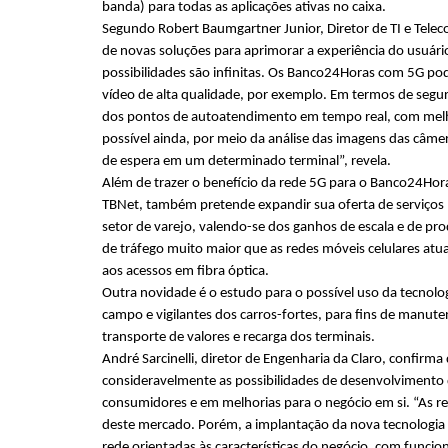
banda) para todas as aplicações ativas no caixa.
Segundo Robert Baumgartner Junior, Diretor de TI e Telec
de novas soluções para aprimorar a experiência do usuário
possibilidades são infinitas. Os Banco24Horas com 5G po
vídeo de alta qualidade, por exemplo. Em termos de segur
dos pontos de autoatendimento em tempo real, com melh
possível ainda, por meio da análise das imagens das câmera
de espera em um determinado terminal”, revela.
Além de trazer o benefício da rede 5G para o Banco24Hor
TBNet, também pretende expandir sua oferta de serviços p
setor de varejo, valendo-se dos ganhos de escala e de pr
de tráfego muito maior que as redes móveis celulares atua
aos acessos em fibra óptica.
Outra novidade é o estudo para o possível uso da tecnolog
campo e vigilantes dos carros-fortes, para fins de manut
transporte de valores e recarga dos terminais.
André Sarcinelli, diretor de Engenharia da Claro, confirm
consideravelmente as possibilidades de desenvolvimento 
consumidores e em melhorias para o negócio em si. “As re
deste mercado. Porém, a implantação da nova tecnologia a
rede orientadas às características do negócio, com funci