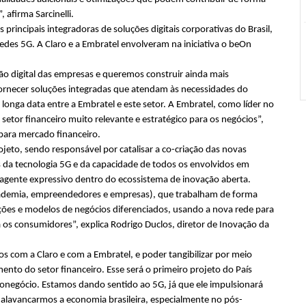
, afirma Sarcinelli.
s principais integradoras de soluções digitais corporativas do Brasil,
des 5G. A Claro e a Embratel envolveram na iniciativa o beOn
 digital das empresas e queremos construir ainda mais
ornecer soluções integradas que atendam às necessidades do
 longa data entre a Embratel e este setor. A Embratel, como líder no
setor financeiro muito relevante e estratégico para os negócios”,
 para mercado financeiro.
to, sendo responsável por catalisar a co-criação das novas
s da tecnologia 5G e da capacidade de todos os envolvidos em
m agente expressivo dentro do ecossistema de inovação aberta.
cademia, empreendedores e empresas), que trabalham de forma
es e modelos de negócios diferenciados, usando a nova rede para
os consumidores”, explica Rodrigo Duclos, diretor de Inovação da
os com a Claro e com a Embratel, e poder tangibilizar por meio
ento do setor financeiro. Esse será o primeiro projeto do País
negócio. Estamos dando sentido ao 5G, já que ele impulsionará
 alavancarmos a economia brasileira, especialmente no pós-